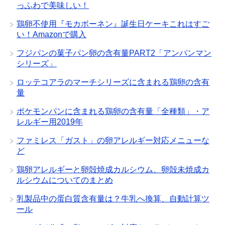
っふわで美味しい！
鶏卵不使用『モカボーネン』誕生日ケーキこれはすご
い！Amazonで購入
フジパンの菓子パン卵の含有量PART2「アンパンマン
シリーズ」
ロッテコアラのマーチシリーズに含まれる鶏卵の含有
量
ポケモンパンに含まれる鶏卵の含有量「全種類」・ア
レルギー用2019年
ファミレス「ガスト」の卵アレルギー対応メニューな
ど
鶏卵アレルギーと卵殻焼成カルシウム、卵殻未焼成カ
ルシウムについてのまとめ
乳製品中の蛋白質含有量は？牛乳へ換算、自動計算ツ
ール