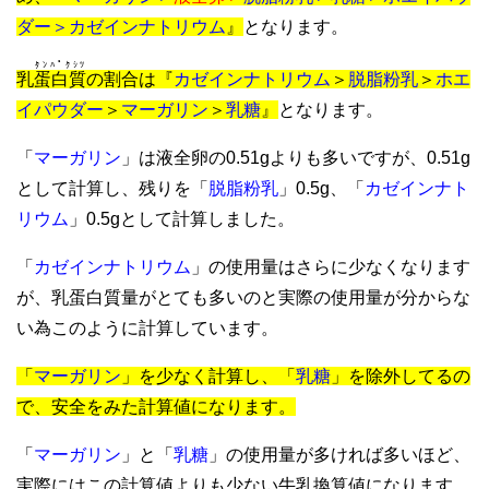
ダー＞
カゼインナトリウム
』
となります。
ﾀﾝﾊﾟｸｼﾂ
乳
蛋白質
の割合は『
カゼインナトリウム
＞
脱脂粉乳
＞
ホエ
イパウダー
＞
マーガリン
＞
乳糖
』
となります。
「
マーガリン
」は液全卵の0.51gよりも多いですが、0.51g
として計算し、残りを「
脱脂粉乳
」0.5g、「
カゼインナト
リウム
」0.5gとして計算しました。
「
カゼインナトリウム
」の使用量はさらに少なくなります
が、乳蛋白質量がとても多いのと実際の使用量が分からな
い為このように計算しています。
「
マーガリン
」を少なく計算し、「
乳糖
」を除外してるの
で、安全をみた計算値になります。
「
マーガリン
」と「
乳糖
」の使用量が多ければ多いほど、
実際にはこの計算値よりも少ない牛乳換算値になります。