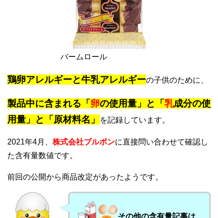
バームロール
鶏卵アレルギーと牛乳アレルギー
の子供のために、
製品中に含まれる「
卵
の使用量」と「
乳
成分の使
用量」と「原材料名」
を記録しています。
2021年4月、
株式会社ブルボン
に直接問い合わせて確認し
た含有量数値です。
前回の公開から商品改定があったようです。
その他の含有量記事は