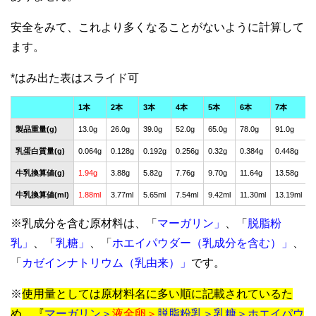
安全をみて、これより多くなることがないように計算して
ます。
1本
2本
3本
4本
5本
6本
7本
製品重量(g)
13.0g
26.0g
39.0g
52.0g
65.0g
78.0g
91.0g
乳蛋白質量(g)
0.064g
0.128g
0.192g
0.256g
0.32g
0.384g
0.448g
牛乳換算値(g)
1.94g
3.88g
5.82g
7.76g
9.70g
11.64g
13.58g
牛乳換算値(ml)
1.88ml
3.77ml
5.65ml
7.54ml
9.42ml
11.30ml
13.19ml
※乳成分を含む原材料は、「
マーガリン」
、「
脱脂粉
乳」
、「
乳糖」
、「
ホエイパウダー（乳成分を含む）」
、
「
カゼインナトリウム（乳由来）」
です。
※
使用量としては原材料名に多い順に記載されているた
め、
『
マーガリン＞
液全卵
＞
脱脂粉乳＞
乳糖＞
ホエイパウ