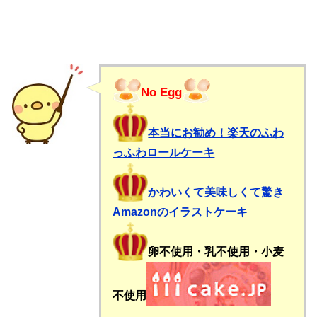
No Egg
本当にお勧め！楽天のふわ
っふわロールケーキ
かわいくて美味しくて驚き
Amazonのイラストケーキ
卵不使用・乳不使用・小麦
不使用