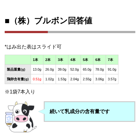
■（株）ブルボン回答値
1本
2本
3本
4本
5本
6本
7本
製品重量(g)
13.0g
26.0g
39.0g
52.0g
65.0g
78.0g
91.0g
鶏卵含有量(g)
0.51g
1.02g
1.53g
2.04g
2.55g
3.06g
3.57g
※1袋7本入り
続いて乳成分の含有量です