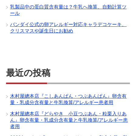
乳製品中の蛋白質含有量は？牛乳へ換算、自動計算ツ
ール
バンダイ公式の卵アレルギー対応キャラデコケーキ、
クリスマスや誕生日にお勧め
最近の投稿
木村屋總本店『こしあんぱん・つぶあんぱん』卵含有
量・乳成分含有量と牛乳換算/アレルギー患者用
木村屋總本店『どらやき 小豆つぶあん・粒栗入りあ
ん』卵含有量・乳成分含有量と牛乳換算/アレルギー患
者用