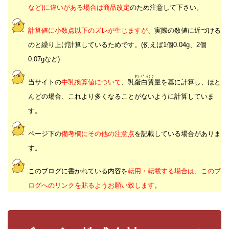
など)に違いがある場合は商品改定
のため注意して下さい。
計算値に小数点以下のズレが生じますが
、実際の数値に近づける
のと繰り上げ計算しているためです。(例えば1個0.04g、2個
0.07gなど)
ﾀﾝﾊﾟｸｼﾂ
当サイトの
牛乳換算値について
、乳
蛋白質
量を基に計算し、ほと
んどの場合、これより多くなることがないように計算していま
す。
ページ下の
備考欄にその他の注意点
を記載している場合がありま
す。
このブログに書かれている内容を
転用・転載する場合は、このブ
ログへのリンクを貼るようお願い致します
。