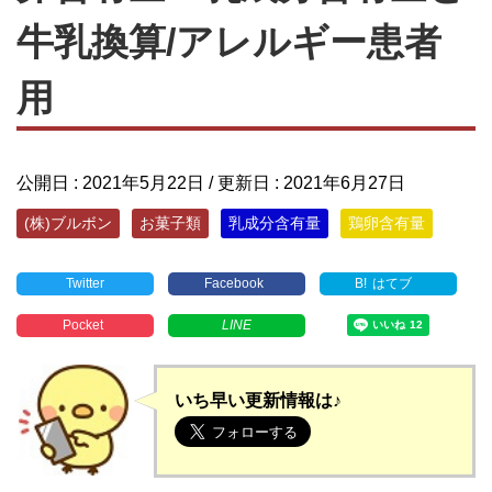
牛乳換算/アレルギー患者
用
公開日 :
2021年5月22日
/ 更新日 :
2021年6月27日
(株)ブルボン
お菓子類
乳成分含有量
鶏卵含有量
Twitter
Facebook
B!
はてブ
Pocket
LINE
いち早い更新情報は♪