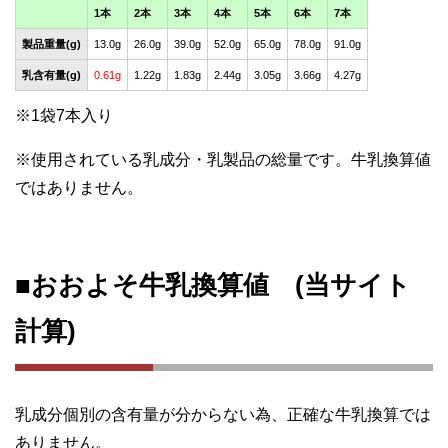
1本
2本
3本
4本
5本
6本
7本
製品重量(g)
13.0g
26.0g
39.0g
52.0g
65.0g
78.0g
91.0g
乳含有量(g)
0.61g
1.22g
1.83g
2.44g
3.05g
3.66g
4.27g
※1袋7本入り
※使用されている乳成分・乳製品の総量です。牛乳換算値
ではありません。
■おおよそ牛乳換算値 (当サイト
計算)
乳成分個別の含有量が分からない為、正確な牛乳換算では
ありません。