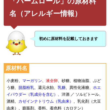
「バームロール」の原材料
名（アレルギー情報）
初めに原材料を記載しておきます
原材料名
小麦粉、
マーガリン
、
液全卵
、砂糖、植物油脂、ぶど
う糖、
脱脂粉乳
、還元水飴、
乳糖
、異性化液糖、
ホエ
イパウダー（乳成分を含む）
、洋酒 ／ ソルビトール、
酒精、
カゼインナトリウム（乳由来）
、乳化剤（大豆
由来）、膨脹剤、香料、着色料（カロテン）