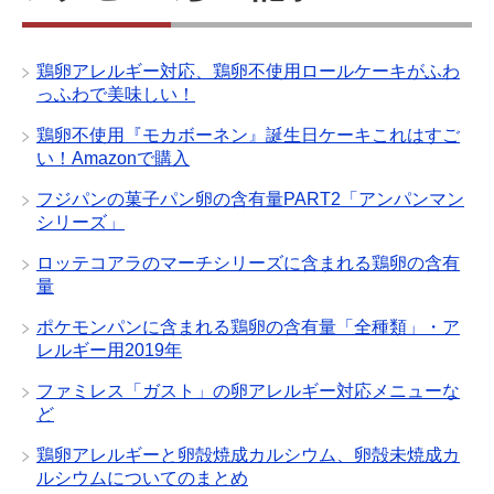
鶏卵アレルギー対応、鶏卵不使用ロールケーキがふわ
っふわで美味しい！
鶏卵不使用『モカボーネン』誕生日ケーキこれはすご
い！Amazonで購入
フジパンの菓子パン卵の含有量PART2「アンパンマン
シリーズ」
ロッテコアラのマーチシリーズに含まれる鶏卵の含有
量
ポケモンパンに含まれる鶏卵の含有量「全種類」・ア
レルギー用2019年
ファミレス「ガスト」の卵アレルギー対応メニューな
ど
鶏卵アレルギーと卵殻焼成カルシウム、卵殻未焼成カ
ルシウムについてのまとめ