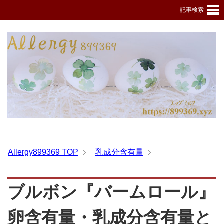
記事検索
Allergy899369
TOP
乳成分含有量
ブルボン『バームロール』
卵含有量・乳成分含有量と