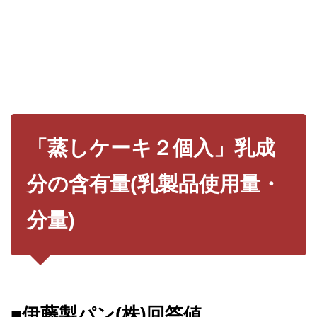
「蒸しケーキ２個入」乳成
分の含有量(乳製品使用量・
分量)
■伊藤製パン(株)回答値