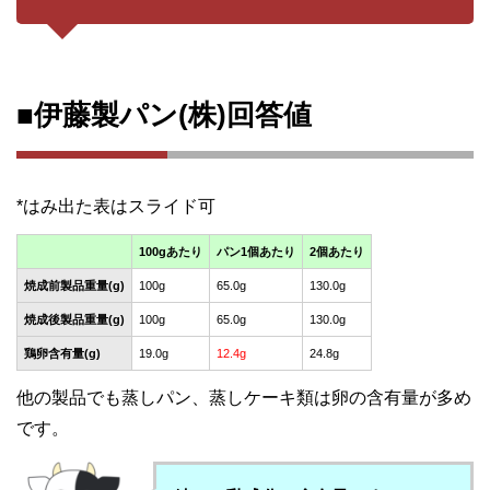
■伊藤製パン(株)回答値
100gあたり
パン1個あたり
2個あたり
焼成前製品重量(g)
100g
65.0g
130.0g
焼成後製品重量(g)
100g
65.0g
130.0g
鶏卵含有量(g)
19.0g
12.4g
24.8g
他の製品でも蒸しパン、蒸しケーキ類は卵の含有量が多め
です。