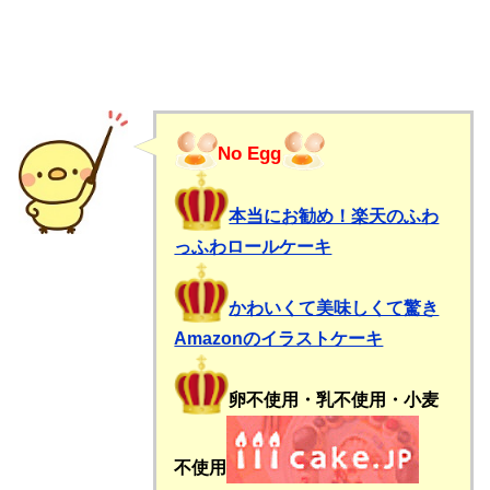
No Egg
本当にお勧め！楽天のふわ
っふわロールケーキ
かわいくて美味しくて驚き
Amazonのイラストケーキ
卵不使用・乳不使用・小麦
不使用