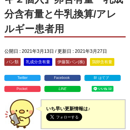
分含有量と牛乳換算/アレ
ルギー患者用
公開日 :
2021年3月13日
/ 更新日 :
2021年3月27日
パン類
乳成分含有量
伊藤製パン(株)
鶏卵含有量
Twitter
Facebook
B!
はてブ
Pocket
LINE
いち早い更新情報は♪