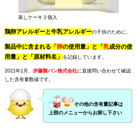
蒸しケーキ２個入
鶏卵アレルギーと牛乳アレルギー
の子供のために、
製品中に含まれる「
卵
の使用量」と「
乳
成分の使
用量」と「原材料名」
を記録しています。
2021年1月、
伊藤製パン株式会社
に直接問い合わせて確認
した含有量数値です。
その他の含有量記事は
上部のメニューからお探し下さい