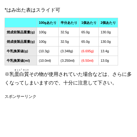
100gあたり
半分あたり
1個あたり
2個あたり
焼成前製品重量(g)
100g
32.5g
65.0g
130.0g
焼成後製品重量(g)
100g
32.5g
65.0g
130.0g
牛乳換算値(g)
(10.3g)
(3.348g)
(6.695g)
13.4g
牛乳換算値(ml)
(10.0ml)
(3.250ml)
(6.50ml)
13.0g
ﾀﾝﾊﾟｸｼﾂ
※乳
蛋白質
その物が使用されていた場合などは、さらに多
くなってしまいますので、十分に注意して下さい。
スポンサーリンク