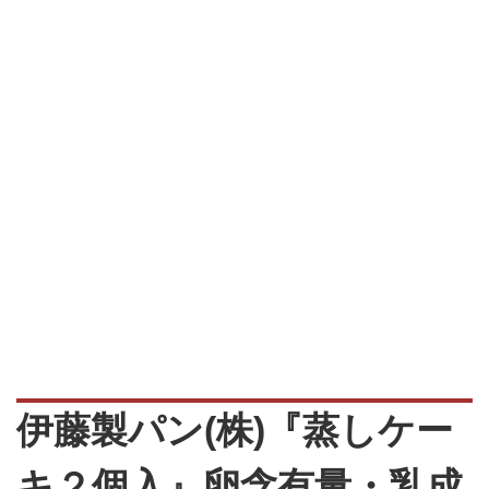
伊藤製パン(株)『蒸しケー
キ２個入』卵含有量・乳成