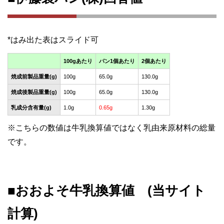
100gあたり
パン1個あたり
2個あたり
焼成前製品重量(g)
100g
65.0g
130.0g
焼成後製品重量(g)
100g
65.0g
130.0g
乳成分含有量(g)
1.0g
0.65g
1.30g
※こちらの数値は牛乳換算値ではなく乳由来原材料の総量
です。
■おおよそ牛乳換算値 (当サイト
計算)