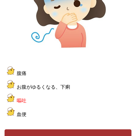
腹痛
お腹がゆるくなる、下痢
嘔吐
血便