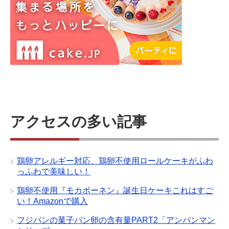
アクセスの多い記事
鶏卵アレルギー対応、鶏卵不使用ロールケーキがふわ
っふわで美味しい！
鶏卵不使用『モカボーネン』誕生日ケーキこれはすご
い！Amazonで購入
フジパンの菓子パン卵の含有量PART2「アンパンマン