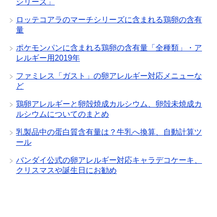
シリーズ」
ロッテコアラのマーチシリーズに含まれる鶏卵の含有
量
ポケモンパンに含まれる鶏卵の含有量「全種類」・ア
レルギー用2019年
ファミレス「ガスト」の卵アレルギー対応メニューな
ど
鶏卵アレルギーと卵殻焼成カルシウム、卵殻未焼成カ
ルシウムについてのまとめ
乳製品中の蛋白質含有量は？牛乳へ換算、自動計算ツ
ール
バンダイ公式の卵アレルギー対応キャラデコケーキ、
クリスマスや誕生日にお勧め