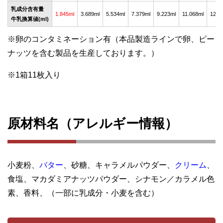
乳成分含有量
1.845ml
3.689ml
5.534ml
7.379ml
9.223ml
11.068ml
12.9
牛乳換算値(ml)
※卵のコンタミネーション有（本品製造ラインで卵、ピー
ナッツを含む製品を生産しております。）
※1箱11枚入り
原材料名（アレルギー情報）
小麦粉、
バター
、砂糖、キャラメルパウダー、
クリーム
、
食塩、マカダミアナッツパウダー、シナモン／カラメル色
素、香料、（一部に乳成分・小麦を含む）