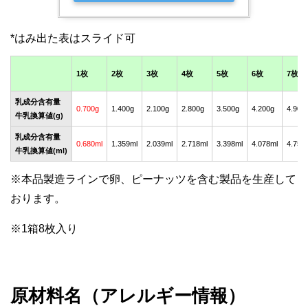
1枚
2枚
3枚
4枚
5枚
6枚
7枚
乳成分含有量
0.700g
1.400g
2.100g
2.800g
3.500g
4.200g
4.900
牛乳換算値(g)
乳成分含有量
0.680ml
1.359ml
2.039ml
2.718ml
3.398ml
4.078ml
4.757
牛乳換算値(ml)
※本品製造ラインで卵、ピーナッツを含む製品を生産して
おります。
※1箱8枚入り
原材料名（アレルギー情報）