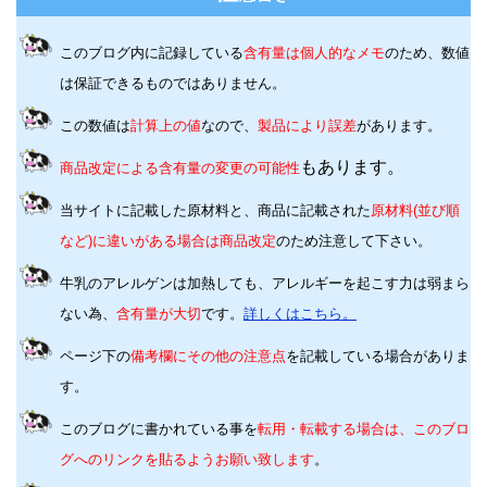
このブログ内に記録している
含有量は個人的なメモ
のため、数値
は保証できるものではありません。
この数値は
計算上の値
なので、
製品により誤差
があります。
もあります。
商品改定による含有量の変更の可能性
当サイトに記載した原材料と、商品に記載された
原材料(並び順
など)に違いがある場合は商品改定
のため注意して下さい。
牛乳のアレルゲンは加熱しても、アレルギーを起こす力は弱まら
ない為、
含有量が大切
です。
詳しくはこちら。
ページ下の
備考欄にその他の注意点
を記載している場合がありま
す。
このブログに書かれている事を
転用・転載する場合は、このブロ
グへのリンクを貼るようお願い致します
。