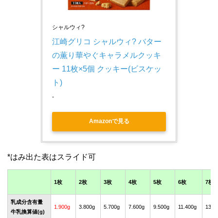
シャルウィ?
江崎グリコ シャルウィ? バター
の薫り華やぐキャラメルクッキ
ー 11枚×5個 クッキー(ビスケッ
ト)
-
Amazonで見る
1枚
2枚
3枚
4枚
5枚
6枚
7枚
乳成分含有量
1.900g
3.800g
5.700g
7.600g
9.500g
11.400g
13.3
牛乳換算値(g)