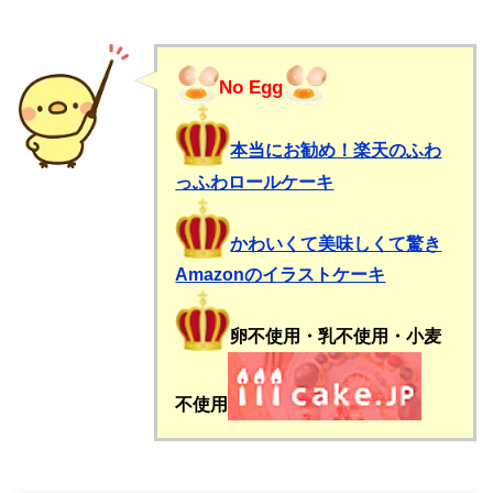
No Egg
本当にお勧め！楽天のふわ
っふわロールケーキ
かわいくて美味しくて驚き
Amazonのイラストケーキ
卵不使用・乳不使用・小麦
不使用