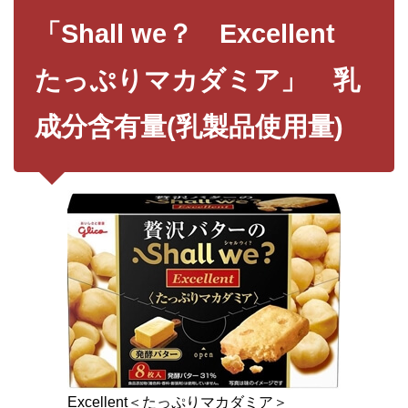
「Shall we？ Excellent
たっぷりマカダミア」 乳
成分含有量(乳製品使用量)
Excellent＜たっぷりマカダミア＞