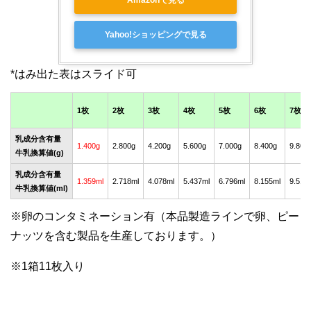
Yahoo!ショッピングで見る
1枚
2枚
3枚
4枚
5枚
6枚
7枚
乳成分含有量
1.400g
2.800g
4.200g
5.600g
7.000g
8.400g
9.800
牛乳換算値(g)
乳成分含有量
1.359ml
2.718ml
4.078ml
5.437ml
6.796ml
8.155ml
9.515
牛乳換算値(ml)
※卵のコンタミネーション有（本品製造ラインで卵、ピー
ナッツを含む製品を生産しております。）
※1箱11枚入り