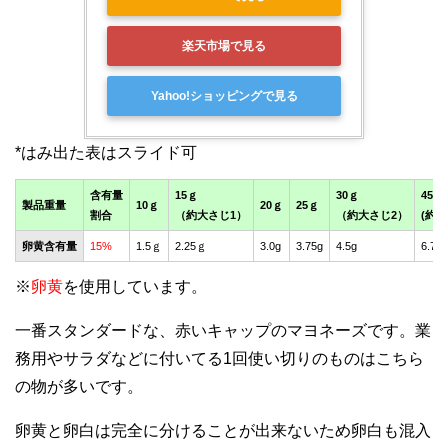
楽天市場で見る
Yahoo!ショッピングで見る
含有量
15ｇ
30ｇ
45g
製品重量
10ｇ
20ｇ
25ｇ
割合
（約大さじ1）
（約大さじ2）
(約大
卵黄含有量
15%
1.5ｇ
2.25ｇ
3.0g
3.75g
4.5g
6.75
※
卵黄
を使用しています。
一番スタンダードな、赤いキャップのマヨネーズです。業
務用やサラダなどに付いてる1回使い切りのものはこちら
の物が多いです。
卵黄と卵白は完全に分けることが出来ないため卵白も混入