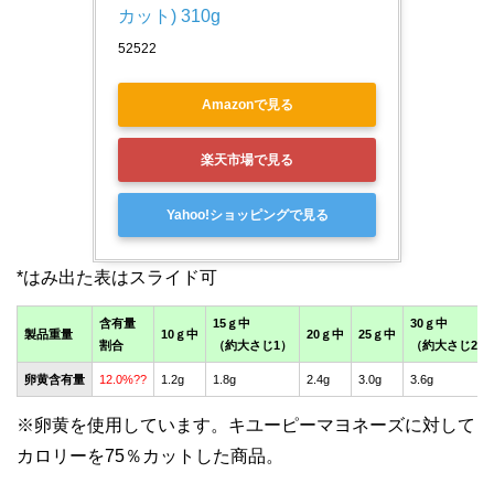
カット) 310g
52522
Amazonで見る
楽天市場で見る
Yahoo!ショッピングで見る
含有量
15ｇ中
30ｇ中
製品重量
10ｇ中
20ｇ中
25ｇ中
割合
（約大さじ1）
（約大さじ2）
卵黄含有量
12.0%??
1.2g
1.8g
2.4g
3.0g
3.6g
※卵黄を使用しています。キユーピーマヨネーズに対して
カロリーを75％カットした商品。