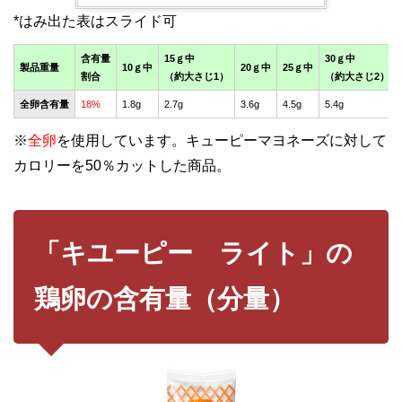
含有量
15ｇ中
30ｇ中
製品重量
10ｇ中
20ｇ中
25ｇ中
割合
（約大さじ1）
（約大さじ2）
全卵含有量
18%
1.8g
2.7g
3.6g
4.5g
5.4g
※
全卵
を使用しています。キューピーマヨネーズに対して
カロリーを50％カットした商品。
「キユーピー ライト」の
鶏卵の含有量（分量）