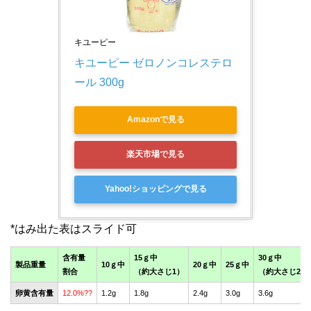
キユーピー
キユーピー ゼロノンコレステロ
ール 300g
Amazonで見る
楽天市場で見る
Yahoo!ショッピングで見る
含有量
15ｇ中
30ｇ中
製品重量
10ｇ中
20ｇ中
25ｇ中
割合
（約大さじ1）
（約大さじ2）
卵黄含有量
12.0%??
1.2g
1.8g
2.4g
3.0g
3.6g