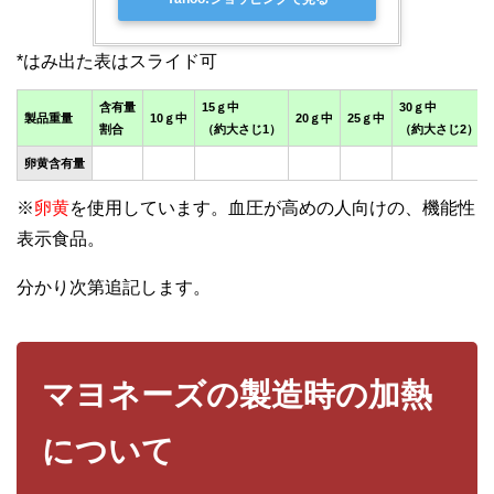
含有量
15ｇ中
30ｇ中
製品重量
10ｇ中
20ｇ中
25ｇ中
割合
（約大さじ1）
（約大さじ2）
卵黄含有量
※
卵黄
を使用しています。血圧が高めの人向けの、機能性
表示食品。
分かり次第追記します。
マヨネーズの製造時の加熱
について