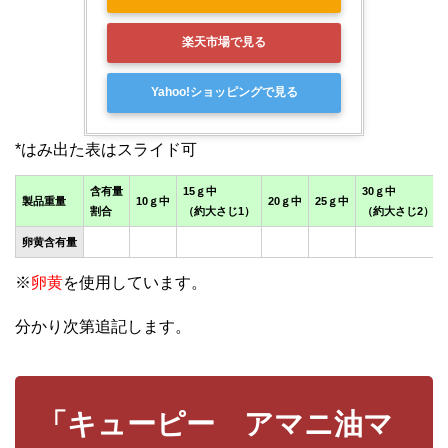
楽天市場で見る
Yahoo!ショッピングで見る
含有量
15ｇ中
30ｇ中
製品重量
10ｇ中
20ｇ中
25ｇ中
割合
（約大さじ1）
（約大さじ2）
卵黄含有量
※
卵黄
を使用しています。
分かり次第追記します。
「キューピー アマニ油マ