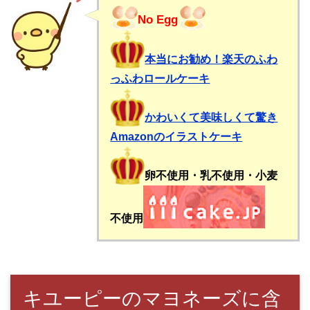
No Egg
本当にお勧め！楽天のふわ
っふわロールケーキ
かわいくて美味しくて驚き
Amazonのイラストケーキ
卵不使用・乳不使用・小麦
不使用
キユーピーのマヨネーズに含