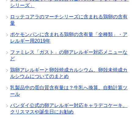
シリーズ」
ロッテコアラのマーチシリーズに含まれる鶏卵の含有
量
ポケモンパンに含まれる鶏卵の含有量「全種類」・ア
レルギー用2019年
ファミレス「ガスト」の卵アレルギー対応メニューな
ど
鶏卵アレルギーと卵殻焼成カルシウム、卵殻未焼成カ
ルシウムについてのまとめ
乳製品中の蛋白質含有量は？牛乳へ換算、自動計算ツ
ール
バンダイ公式の卵アレルギー対応キャラデコケーキ、
クリスマスや誕生日にお勧め