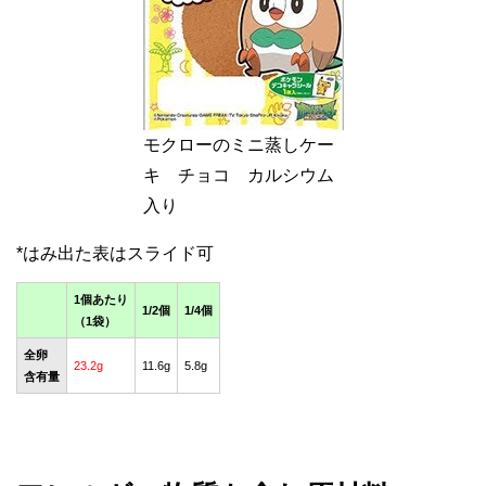
モクローのミニ蒸しケー
キ チョコ カルシウム
入り
1個あたり
1/2個
1/4個
（1袋）
全卵
23.2g
11.6g
5.8g
含有量