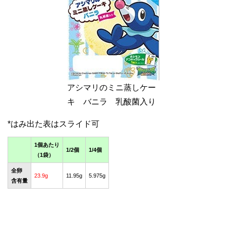
アシマリのミニ蒸しケー
キ バニラ 乳酸菌入り
1個あたり
1/2個
1/4個
（1袋）
全卵
23.9g
11.95g
5.975g
含有量