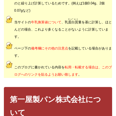
のと繰り上げ計算しているためです。(例えば1個0.04g、2個
0.07gなど)
ﾀﾝﾊﾟｸｼﾂ
当サイトの
牛乳換算値について
、乳
蛋白質
量を基に計算し、ほと
んどの場合、これより多くなることがないように計算していま
す。
ページ下の
備考欄にその他の注意点
を記載している場合がありま
す。
このブログに書かれている内容を
転用・転載する場合は、このブ
ログへのリンクを貼るようお願い致します
。
第一屋製パン株式会社につ
いて