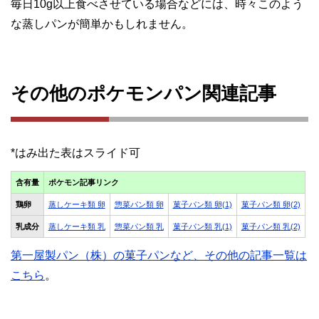
毎日10g以上食べさせている場合などには、時々このよう
な蒸しパンが簡単かもしれません。
その他のポケモンパン関連記事
含有量
ポケモン記事リンク
鶏卵
蒸しケーキ類 卵
惣菜パン類 卵
菓子パン類 卵(1)
菓子パン類 卵(2)
乳成分
蒸しケーキ類 乳
惣菜パン類 乳
菓子パン類 乳(1)
菓子パン類 乳(2)
第一屋製パン（株）の菓子パンなど、その他の記事一覧は
こちら
。