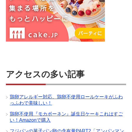
アクセスの多い記事
鶏卵アレルギー対応、鶏卵不使用ロールケーキがふわ
っふわで美味しい！
鶏卵不使用『モカボーネン』誕生日ケーキこれはすご
い！Amazonで購入
フジパンの菓子パン卵の含有量PART2「アンパンマン