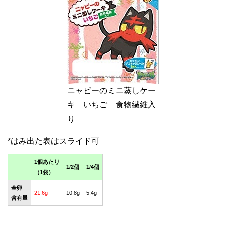
ニャビーのミニ蒸しケー
キ いちご 食物繊維入
り
1個あたり
1/2個
1/4個
（1袋）
全卵
21.6g
10.8g
5.4g
含有量