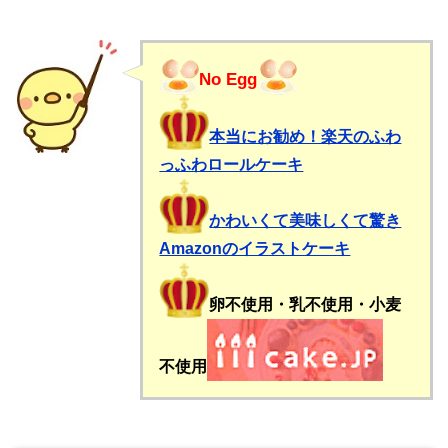
No Egg
本当にお勧め！楽天のふわ
っふわロールケーキ
かわいくて美味しくて驚き
Amazonのイラストケーキ
卵不使用・乳不使用・小麦
不使用