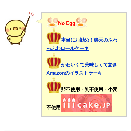
No Egg
本当にお勧め！楽天のふわ
っふわロールケーキ
かわいくて美味しくて驚き
Amazonのイラストケーキ
卵不使用・乳不使用・小麦
不使用