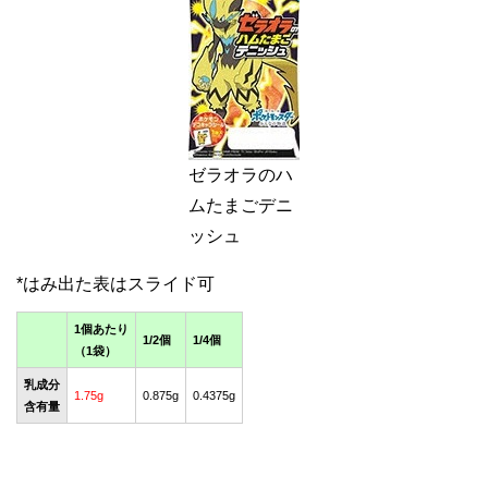
ゼラオラのハ
ムたまごデニ
ッシュ
1個あたり
1/2個
1/4個
（1袋）
乳成分
1.75g
0.875g
0.4375g
含有量