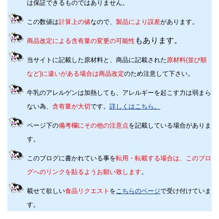
は保証できるものではありません。
この数値は
計算上の値
なので、
製品により誤差
があります。
もあります。
商品改定による含有量の変更の可能性
当サイトに記載した原材料と、商品に記載された
原材料(並び順
など)に違いがある場合は商品改定
のため注意して下さい。
牛乳のアレルゲンは加熱しても、アレルギーを起こす力は弱まら
ない為、
含有量が大切
です。
詳しくはこちら。
ページ下の
備考欄にその他の注意点
を記載している場合がありま
す。
このブログに書かれている事を
転用・転載する場合は、このブロ
グへのリンクを貼るようお願い致します
。
載せて欲しい
食品リクエスト
を
こちらのページ
で受け付けていま
す。