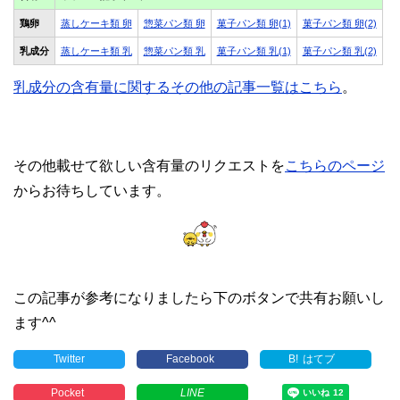
鶏卵
蒸しケーキ類 卵
惣菜パン類 卵
菓子パン類 卵(1)
菓子パン類 卵(2)
乳成分
蒸しケーキ類 乳
惣菜パン類 乳
菓子パン類 乳(1)
菓子パン類 乳(2)
乳成分の含有量に関するその他の記事一覧はこちら
。
その他載せて欲しい含有量のリクエストを
こちらのページ
からお待ちしています。
この記事が参考になりましたら下のボタンで共有お願いし
ます^^
Twitter
Facebook
B!
はてブ
Pocket
LINE