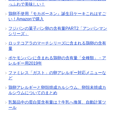
っふわで美味しい！
鶏卵不使用『モカボーネン』誕生日ケーキこれはすご
い！Amazonで購入
フジパンの菓子パン卵の含有量PART2「アンパンマン
シリーズ」
ロッテコアラのマーチシリーズに含まれる鶏卵の含有
量
ポケモンパンに含まれる鶏卵の含有量「全種類」・ア
レルギー用2019年
ファミレス「ガスト」の卵アレルギー対応メニューな
ど
鶏卵アレルギーと卵殻焼成カルシウム、卵殻未焼成カ
ルシウムについてのまとめ
乳製品中の蛋白質含有量は？牛乳へ換算、自動計算ツ
ール