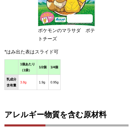
ポケモンのマラサダ ポテ
トチーズ
1個あたり
1/2個
1/4個
（1袋）
乳成分
3.8g
1.9g
0.95g
含有量
アレルギー物質を含む原材料