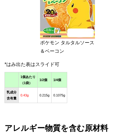
ポケモン タルタルソース
＆ベーコン
1個あたり
1/2個
1/4個
（1袋）
乳成分
0.43g
0.215g
0.1075g
含有量
アレルギー物質を含む原材料